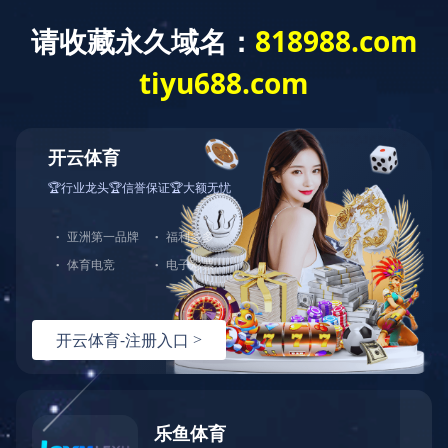
乐竞网页版
|
FH在线平台（中国）官网
|
多宝在线开户
|
安博体
关于我们
乐竞(中国)一站式服务官网
新闻中心
党建工作
公司经营
信息披露
关于我们
关于我们
企业介绍